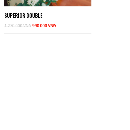
SUPERIOR DOUBLE
1.270.000 VNĐ
990.000 VNĐ
THÔNG TIN LIÊN HỆ
Địa chỉ: Số 03 Đại lộ Hoà Bình, P. Ninh Kiều, TP. Cần Thơ
Kinh doanh: 02923 789 999
Lễ tân: 02923 789 777