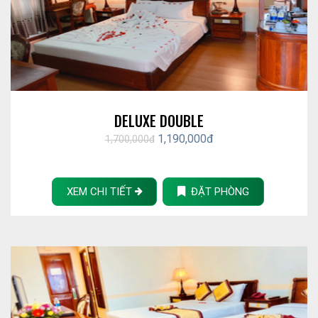
DELUXE DOUBLE
1,190,000đ
1,700,000đ
XEM CHI TIẾT
ĐẶT PHÒNG
Giá:
1.700.000 vnd
Diện tích:
42 m².
Dịch vụ:
Giặt Là, Du Lịch, Xe..
Bao Gồm: