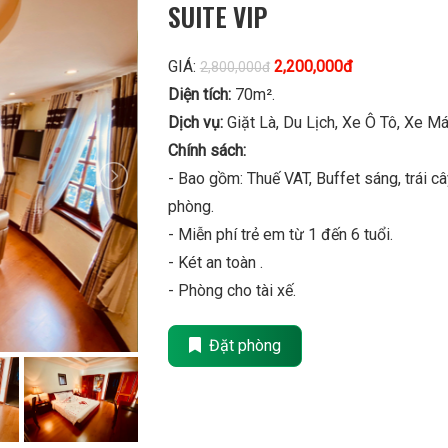
SUITE VIP
GIÁ:
2,200,000đ
2,800,000đ
Diện tích:
70m².
Dịch vụ:
Giặt Là, Du Lịch, Xe Ô Tô, Xe M
Chính sách:
- Bao gồm: Thuế VAT, Buffet sáng, trái câ
phòng.
- Miễn phí trẻ em từ 1 đến 6 tuổi.
- Két an toàn .
- Phòng cho tài xế.
Đặt phòng