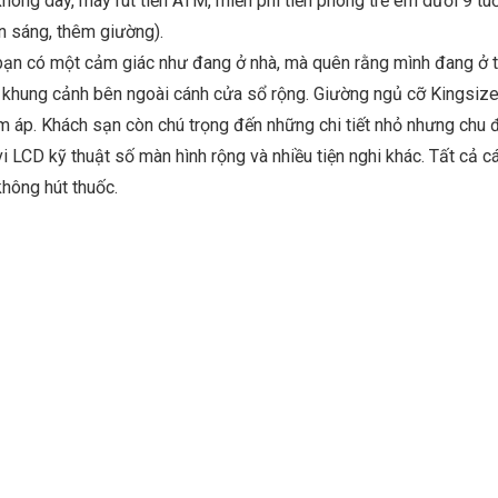
không dây, máy rút tiền ATM, miễn phí tiền phòng trẻ em dưới 9 tuổ
 sáng, thêm giường).
 bạn có một cảm giác như đang ở nhà, mà quên rằng mình đang ở 
 khung cảnh bên ngoài cánh cửa sổ rộng. Giường ngủ cỡ Kingsize
m áp. Khách sạn còn chú trọng đến những chi tiết nhỏ nhưng chu 
vi LCD kỹ thuật số màn hình rộng và nhiều tiện nghi khác. Tất cả c
hông hút thuốc.