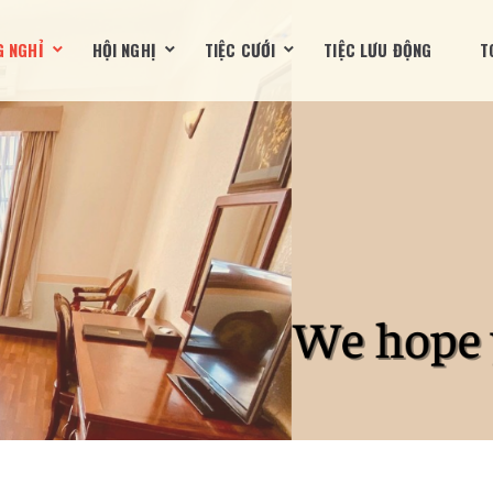
 NGHỈ
HỘI NGHỊ
TIỆC CƯỚI
TIỆC LƯU ĐỘNG
T