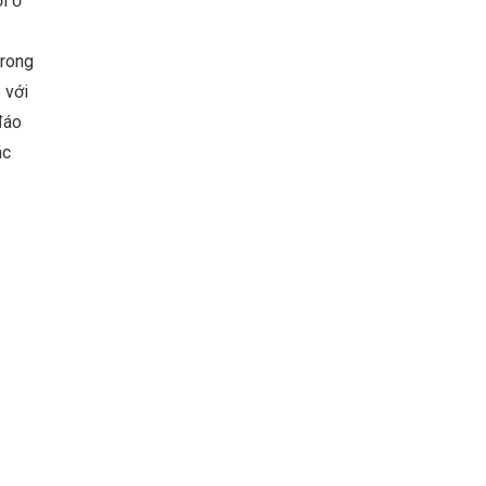
i ở
trong
 với
đáo
ác