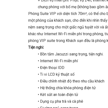
+ Dịch vụ miễn phí: Phục vụ 24h, internet 
chung phòng với bố mẹ (không bao gồm ăn
Phòng Suite VIP với diện tích 70m², có thể cho
một phòng của khách sạn, cho đến khi nhìn thấy
nệm sang trọng cho một giấc ngủ tuyệt vời và ấ
khác như Internet Wi-Fi miễn phí trong phòng, ti
phòng VIP suite trong Khách sạn đều là phòng k
Tiện nghi:
• Bồn tắm Jacuzzi sang trọng, tiện nghi.
• Internet Wi-Fi miễn phí
• Điện thoại IDD
• Ti vi LCD kỷ thuật số
• Điều chỉnh nhiệt độ theo nhu cầu khách
• Hệ thống chìa khóa phòng điện tử
• Két sắt an toàn điện tử
• Dụng cụ pha trà và cà phê