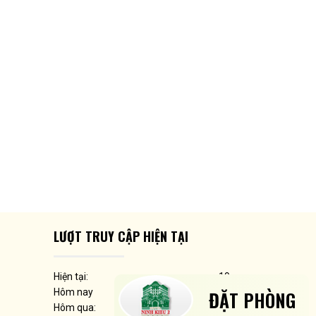
LƯỢT TRUY CẬP HIỆN TẠI
Hiện tại:
19
Hôm nay
442
ĐẶT PHÒNG
Hôm qua:
1.033