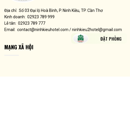
Địa chỉ: Số 03 Đại lộ Hoà Bình, P. Ninh Kiều, TP. Cần Thơ
Kinh doanh: 02923 789 999
Lễ tân: 02923 789 777
Email: contact@ninhkieuhotel.com / ninhkieu2hotel@gmail.com
ĐẶT PHÒNG
MẠNG XÃ HỘI
LƯỢT TRUY CẬP HIỆN TẠI
Hiện tại:
16
Hôm nay
144
Hôm qua:
1.142
Tổng:
1.974.095
2019 © ninhkieuhotel.com |