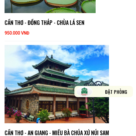
CẦN THƠ - ĐỒNG THÁP - CHÙA LÁ SEN
950.000 VNĐ
ĐẶT PHÒNG
CẦN THƠ - AN GIANG - MIẾU BÀ CHÚA XỨ NÚI SAM