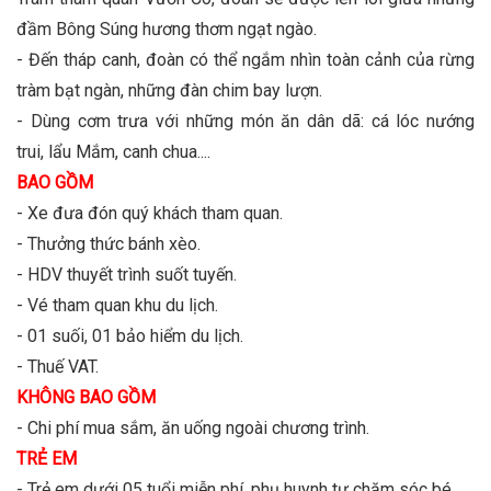
đầm Bông Súng hương thơm ngạt ngào.
- Đến tháp canh, đoàn có thể ngắm nhìn toàn cảnh của rừng
tràm bạt ngàn, những đàn chim bay lượn.
- Dùng cơm trưa với những món ăn dân dã: cá lóc nướng
trui, lẩu Mắm, canh chua....
BAO GỒM
- Xe đưa đón quý khách tham quan.
- Thưởng thức bánh xèo.
- HDV thuyết trình suốt tuyến.
- Vé tham quan khu du lịch.
- 01 suối, 01 bảo hiểm du lịch.
- Thuế VAT.
KHÔNG BAO GỒM
- Chi phí mua sắm, ăn uống ngoài chương trình.
TRẺ EM
- Trẻ em dưới 05 tuổi miễn phí, phụ huynh tự chăm sóc bé.