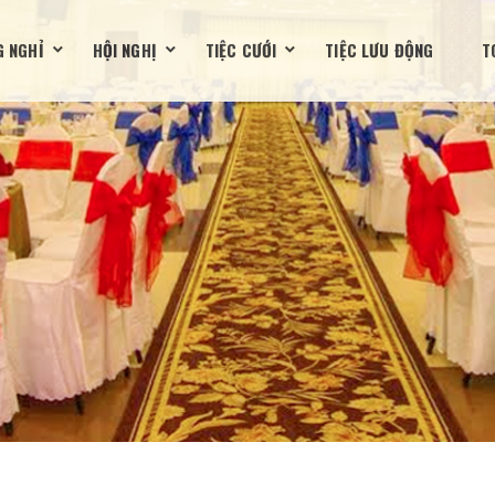
 NGHỈ
HỘI NGHỊ
TIỆC CƯỚI
TIỆC LƯU ĐỘNG
T