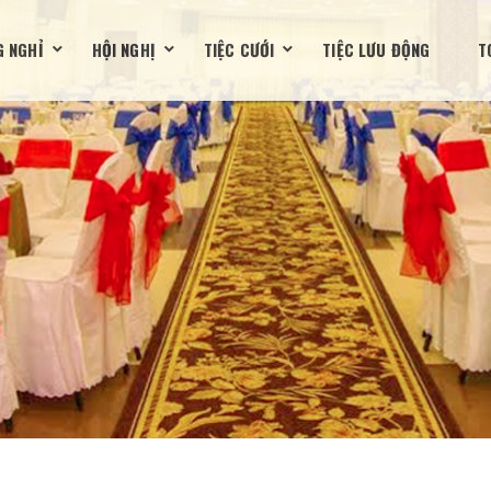
 NGHỈ
HỘI NGHỊ
TIỆC CƯỚI
TIỆC LƯU ĐỘNG
T