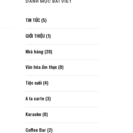
DANH MỤC BÀI VIẾT
TIN TỨC (5)
GIỚI THIỆU (1)
Nhà hàng (20)
Văn hóa ẩm thực (0)
Tiệc cưới (4)
A la carte (3)
Karaoke (0)
Coffee Bar (2)